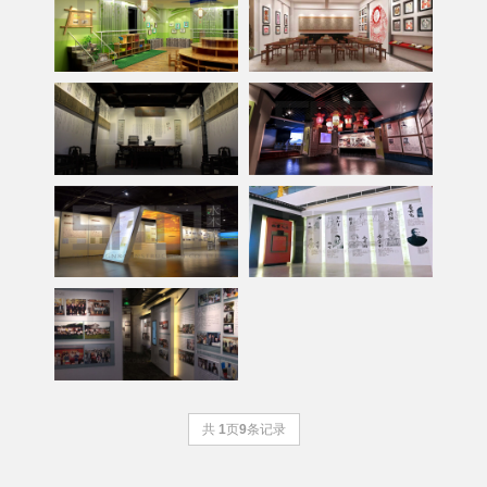
共
1
页
9
条记录