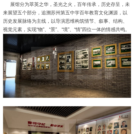
展馆分为萃英之华，圣光之火，百年传承，历史存呈，未
来展望五个部分，追溯苏州第五中学百年教育文化渊源，以
历史发展脉络为主线，以导演思维构筑情节、叙事、结构、
视觉元素，实现“物”、“景”、“境”、“情”四位一体的情感共鸣。