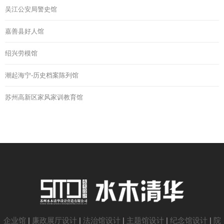
吴江公安局警史馆
嘉善县好人馆
绍兴劳模馆
潮起海宁-历史档案陈列馆
苏州高新区家风家训教育馆
企业馆
|
廉政展厅设计
|
法治馆设计
|
主题馆设计
|
纪念馆设计
|
院