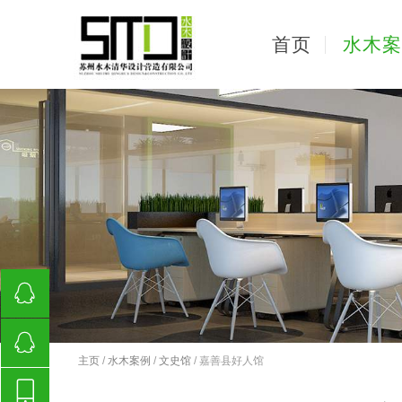
首页
水木案
648692860
主页
/
水木案例
/
文史馆
/ 嘉善县好人馆
648692860