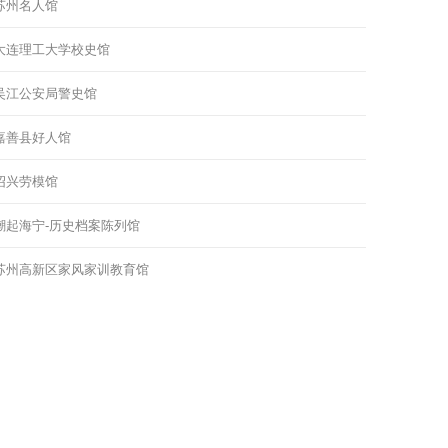
苏州名人馆
大连理工大学校史馆
吴江公安局警史馆
嘉善县好人馆
绍兴劳模馆
潮起海宁-历史档案陈列馆
苏州高新区家风家训教育馆